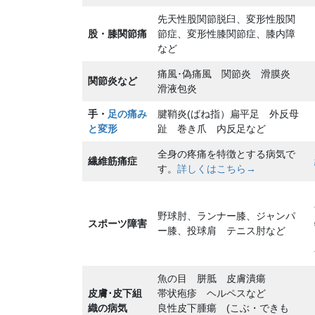
先天性股関節脱臼、変形性股関
股・膝関節痛
節症、変形性膝関節症、膝内障
など
痛風･偽痛風 関節炎 滑膜炎
関節炎など
滑液包炎
手・
足の痛み
腱鞘炎(ばね指）扁平足 外反母
と変形
趾 巻き爪 内反足など
全身の疼痛を特徴とする病気で
繊維筋痛症
す。
詳しくはこちら→
野球肘、ランナー膝、ジャンパ
スポーツ障害
ー膝、投球肩 テニス肘など
魚の目 胼胝 皮膚潰瘍
皮膚･皮下組
帯状疱疹 ヘルペスなど
織の病気
良性皮下腫瘍 (こぶ・できも