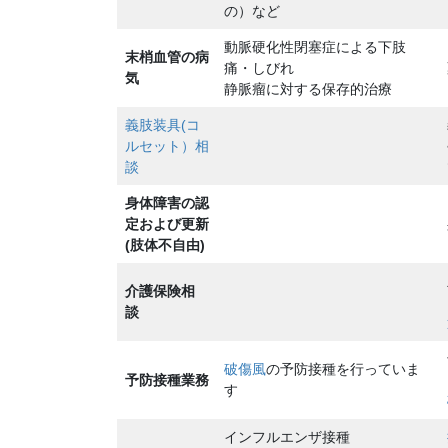
の）など
動脈硬化性閉塞症による下肢
末梢血管の病
痛・しびれ
気
静脈瘤に対する保存的治療
義肢装具(コ
ルセット）相
談
身体障害の認
定および更新
(肢体不自由)
介護保険相
談
破傷風
の予防接種を行っていま
予防接種業務
す
インフルエンザ接種