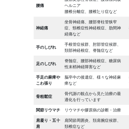
腰痛
ヘルニア
腰椎分離症、腰椎辷り症など
坐骨神経痛、腰部脊柱管狭窄
神経痛
症、頸椎症性神経根症、肋間神
経痛など
手根管症候群、肘部管症候群、
手のしびれ
頚部神経根症、脊髄症など
脊髄症、腰部神経根症、糖尿病
足のしびれ
性末梢神経障害など
手足の麻痺や
脳卒中の後遺症、様々な神経麻
こわ張り
痺など
骨代謝の観点から見た治療の最
骨粗鬆症
適化を行っています
関節リウマチ
リウマチや膠原病の診断・治療
肩凝り・五十
肩関節周囲炎、頚肩腕症候群、
肩
頚椎症など