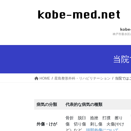
コ
ナ
ン
ビ
テ
ゲ
ン
ー
kob
ツ
シ
神戸市垂水区
へ
ョ
ス
ン
キ
に
当院
ッ
移
プ
動
HOME
星島整形外科・リハビリテーション
当院では
病気の分類
代表的な病気の種類
骨折 脱臼 捻挫 打撲 擦り
外傷・けが
傷 切り傷 刺し傷 火傷(やけ
ど）など
頭部外傷について