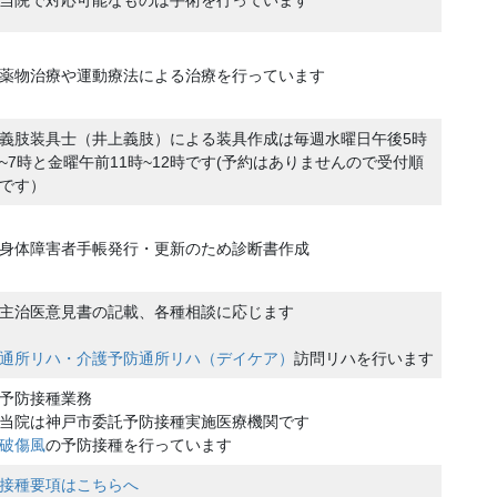
当院で対応可能なものは手術を行っています
薬物治療や運動療法による治療を行っています
義肢装具士（井上義肢）による装具作成は毎週水曜日午後5時
~7時と金曜午前11時~12時です(予約はありませんので受付順
です）
身体障害者手帳発行・更新のため診断書作成
主治医意見書の記載、各種相談に応じます
通所リハ・介護予防通所リハ（デイケア）
訪問リハを行います
予防接種業務
当院は神戸市委託予防接種実施医療機関です
破傷風
の予防接種を行っています
接種要項はこちらへ