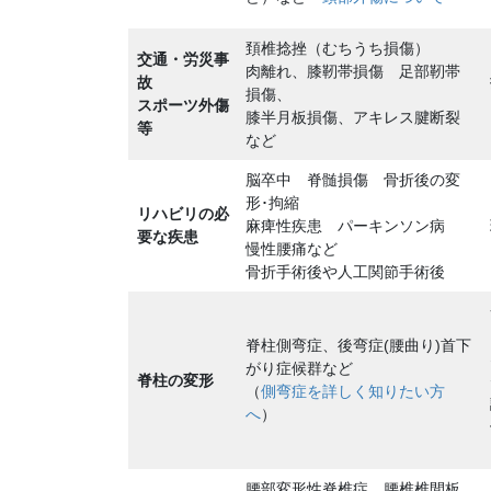
頚椎捻挫（むちうち損傷）
交通・労災事
肉離れ、膝靭帯損傷 足部靭帯
故
損傷、
スポーツ外傷
膝半月板損傷、アキレス腱断裂
等
など
脳卒中 脊髄損傷 骨折後の変
形･拘縮
リハビリの必
麻痺性疾患 パーキンソン病
要な疾患
慢性腰痛など
骨折手術後や人工関節手術後
脊柱側弯症、後弯症(腰曲り)首下
がり症候群など
脊柱の変形
（
側弯症を詳しく知りたい方
へ
）
腰部変形性脊椎症、腰椎椎間板