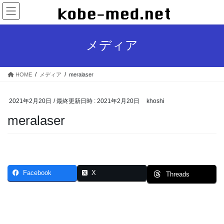
コ
ナ
ン
ビ
テ
ゲ
ン
ー
メディア
ツ
シ
へ
ョ
ス
ン
HOME
メディア
meralaser
キ
に
ッ
移
プ
動
2021年2月20日
/ 最終更新日時 :
2021年2月20日
khoshi
meralaser
Facebook
X
Threads