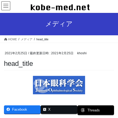
コ
ナ
ン
ビ
テ
ゲ
ン
ー
メディア
ツ
シ
へ
ョ
ス
ン
HOME
メディア
head_title
キ
に
ッ
移
プ
動
2021年2月25日
/ 最終更新日時 :
2021年2月25日
khoshi
head_title
Facebook
X
Threads