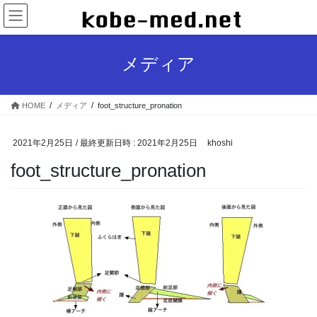
コ
ナ
ン
ビ
テ
ゲ
ン
ー
メディア
ツ
シ
へ
ョ
ス
ン
HOME
メディア
foot_structure_pronation
キ
に
ッ
移
プ
動
2021年2月25日
/ 最終更新日時 :
2021年2月25日
khoshi
foot_structure_pronation