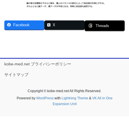
Facebook
X
Threads
kobe-med.net プライバシーポリシー
サイトマップ
Copyright © kobe-med.net All Rights Reserved.
Powered by
WordPress
with
Lightning Theme
&
VK All in One
Expansion Unit