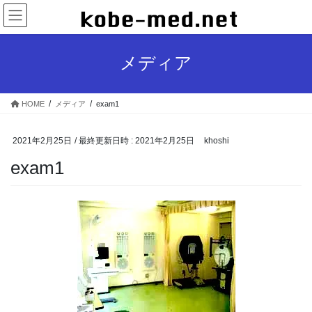
コ
ナ
ン
ビ
テ
ゲ
ン
ー
メディア
ツ
シ
へ
ョ
ス
ン
HOME
メディア
exam1
キ
に
ッ
移
プ
動
2021年2月25日
/ 最終更新日時 :
2021年2月25日
khoshi
exam1