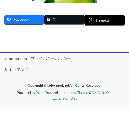
Facebook
X
Threads
kobe-med.net プライバシーポリシー
サイトマップ
Copyright © kobe-med.net All Rights Reserved.
Powered by
WordPress
with
Lightning Theme
&
VK All in One
Expansion Unit