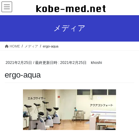
コ
ナ
ン
ビ
テ
ゲ
ン
ー
メディア
ツ
シ
へ
ョ
ス
ン
HOME
メディア
ergo-aqua
キ
に
ッ
移
プ
動
2021年2月25日
/ 最終更新日時 :
2021年2月25日
khoshi
ergo-aqua