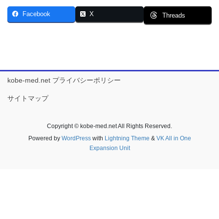
Facebook
X
Threads
kobe-med.net プライバシーポリシー
サイトマップ
Copyright © kobe-med.net All Rights Reserved.
Powered by
WordPress
with
Lightning Theme
&
VK All in One
Expansion Unit