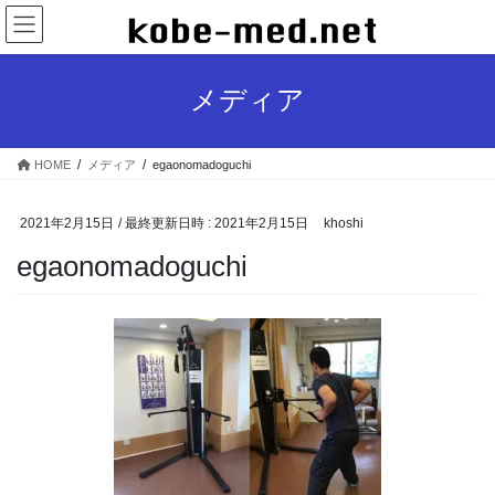
コ
ナ
ン
ビ
テ
ゲ
ン
ー
メディア
ツ
シ
へ
ョ
ス
ン
HOME
メディア
egaonomadoguchi
キ
に
ッ
移
プ
動
2021年2月15日
/ 最終更新日時 :
2021年2月15日
khoshi
egaonomadoguchi