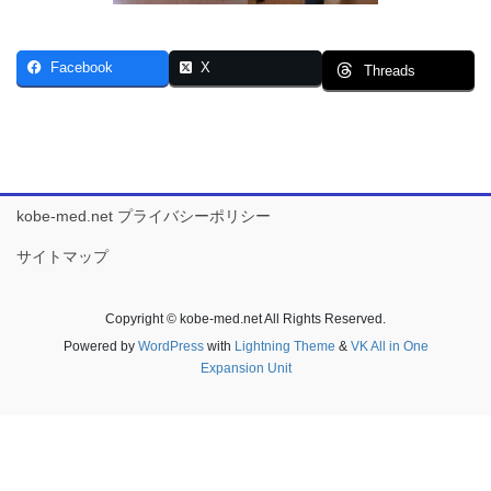
Facebook
X
Threads
kobe-med.net プライバシーポリシー
サイトマップ
Copyright © kobe-med.net All Rights Reserved.
Powered by
WordPress
with
Lightning Theme
&
VK All in One
Expansion Unit