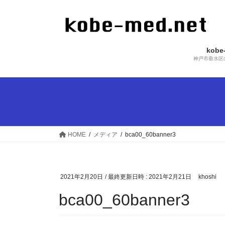
コ
ナ
ン
ビ
テ
ゲ
ン
ー
kob
ツ
シ
神戸市垂水区
へ
ョ
ス
ン
キ
に
ッ
移
プ
動
HOME
メディア
bca00_60banner3
2021年2月20日
/ 最終更新日時 :
2021年2月21日
khoshi
bca00_60banner3