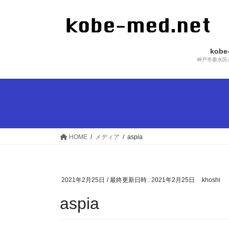
コ
ナ
ン
ビ
テ
ゲ
ン
ー
kob
ツ
シ
神戸市垂水区
へ
ョ
ス
ン
キ
に
ッ
移
プ
動
HOME
メディア
aspia
2021年2月25日
/ 最終更新日時 :
2021年2月25日
khoshi
aspia