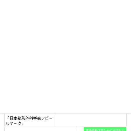
2026年7月24日
星島整形外科・リハビリテ
ーションからのお知らせ
星島整形外科・リハビリテーションからのお知らせ
カテゴリー
星島整形外科・リハビリテーショ
前の記事
ンからのお知らせ
星島整形外科・リハビリテーシ
ョンの午後診療受付時間の変更
について
2022年1月4日
星島眼科医院からのお知らせ